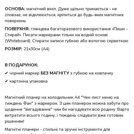
ОСНОВА
:
магнітний вініл. Дуже щільно тримається - не
сповзає, не відклеюється, кріпиться до будь-яких магнітних
поверхонь
ПОВЕРХНЯ
:
глянцева багаторазового використання «Пиши -
Стирай». Писати маркерами тільки на водній основі
(Whiteboard). Стирати записи губкою або вологою серветкою
РОЗМІР:
21х30см (А4)
В ПОДАРУНОК:
✔ чорний маркер
БЕЗ МАГНІТУ
з губкою на ковпачку
✔ картонна упаковка
Магнітний планер на холодильник А4 "Чек-лист меню на
тиждень Фан" з маркером. З цим планером можна забути про
щоденне "вигадування" чим би нагодувати всю родину. Варто
витратити всього годину, і тиждень слідувати вже готовим
рішенням!
Магнітні планери - стильні та зручні інструменти для