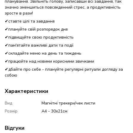
планування. Звільніть голову, записавши всі завдання, так
значно зменшиться повсякденний стрес, а продуктивність
зросте в рази! ⠀
✔ставте цілі та завдання⠀
✔плануйте свій розпорядок дня⠀
✔підвищуйте свою продуктивність
✔пам'ятайте важливі дати та події ⠀
✔складайте меню на день та тиждень⠀
✔працюйте над новими корисними звичками ⠀
✔дбайте про себе - плануйте регулярні ритуали догляду за
собою
Характеристики
Вид
Магнітні трекери/чек листи
Розмір
А4 - 30х21см
Відгуки