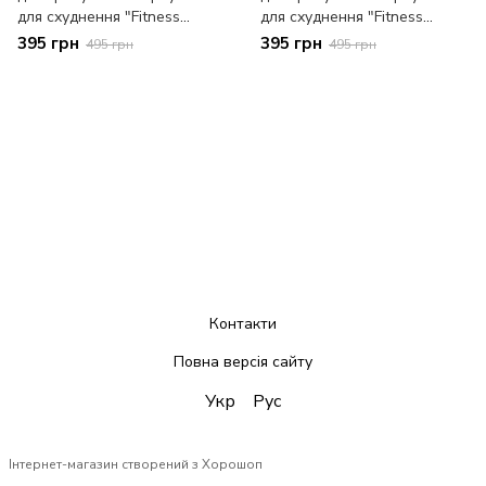
для схуднення "Fitness
для схуднення "Fitness
mood" blue
mood" pink
395 грн
395 грн
495 грн
495 грн
Контакти
Повна версія сайту
Укр
Рус
Інтернет-магазин створений з Хорошоп