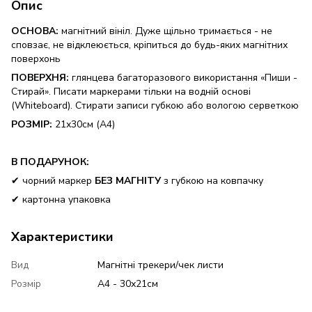
Опис
ОСНОВА
:
магнітний вініл. Дуже щільно тримається - не
сповзає, не відклеюється, кріпиться до будь-яких магнітних
поверхонь
ПОВЕРХНЯ
:
глянцева багаторазового використання «Пиши -
Стирай». Писати маркерами тільки на водній основі
(Whiteboard). Стирати записи губкою або вологою серветкою
РОЗМІР:
21х30см (А4)
В ПОДАРУНОК:
✔ чорний маркер
БЕЗ МАГНІТУ
з губкою на ковпачку
✔ картонна упаковка
Характеристики
Вид
Магнітні трекери/чек листи
Розмір
А4 - 30х21см