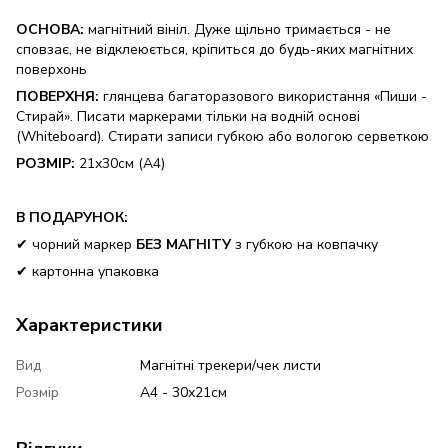
ОСНОВА
:
магнітний вініл. Дуже щільно тримається - не
сповзає, не відклеюється, кріпиться до будь-яких магнітних
поверхонь
ПОВЕРХНЯ
:
глянцева багаторазового використання «Пиши -
Стирай». Писати маркерами тільки на водній основі
(Whiteboard). Стирати записи губкою або вологою серветкою
РОЗМІР:
21х30см (А4)
В ПОДАРУНОК:
✔ чорний маркер
БЕЗ МАГНІТУ
з губкою на ковпачку
✔ картонна упаковка
Характеристики
Вид
Магнітні трекери/чек листи
Розмір
А4 - 30х21см