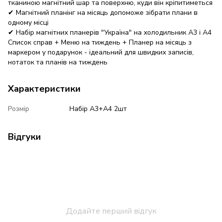
тканиною магнітний шар та поверхню, куди він кріпитиметься
✔ Магнітний планінг на місяць допоможе зібрати плани в
одному місці
✔ Набір магнітних планерів "Україна" на холодильник А3 і А4
Список справ + Меню на тиждень + Планер на місяць з
маркером у подарунок - ідеальний для швидких записів,
нотаток та планів на тиждень
Характеристики
Розмір
Набір А3+А4 2шт
Відгуки
Додайте перший відгук