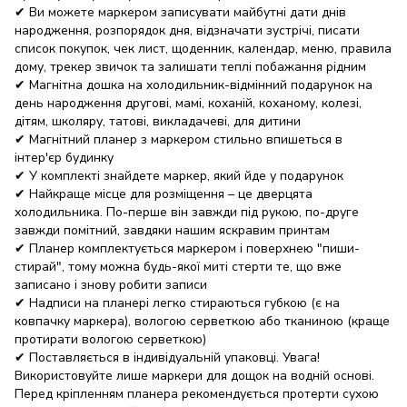
✔ Ви можете маркером записувати майбутні дати днів
народження, розпорядок дня, відзначати зустрічі, писати
список покупок, чек лист, щоденник, календар, меню, правила
дому, трекер звичок та залишати теплі побажання рідним
✔ Магнітна дошка на холодильник-відмінний подарунок на
день народження другові, мамі, коханій, коханому, колезі,
дітям, школяру, татові, викладачеві, для дитини
✔ Магнітний планер з маркером стильно впишеться в
інтер'єр будинку
✔ У комплекті знайдете маркер, який йде у подарунок
✔ Найкраще місце для розміщення – це дверцята
холодильника. По-перше він завжди під рукою, по-друге
завжди помітний, завдяки нашим яскравим принтам
✔ Планер комплектується маркером і поверхнею "пиши-
стирай", тому можна будь-якої миті стерти те, що вже
записано і знову робити записи
✔ Надписи на планері легко стираються губкою (є на
ковпачку маркера), вологою серветкою або тканиною (краще
протирати вологою серветкою)
✔ Поставляється в індивідуальній упаковці. Увага!
Використовуйте лише маркери для дощок на водній основі.
Перед кріпленням планера рекомендується протерти сухою