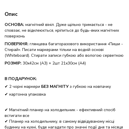
Опис
ОСНОВА
:
магнітний вініл. Дуже щільно тримається - не
сповзає, не відклеюється, кріпиться до будь-яких магнітних
поверхонь
ПОВЕРХНЯ
:
глянцева багаторазового використання «Пиши -
Стирай». Писати маркерами тільки на водній основі
(Whiteboard). Стирати записи губкою або вологою серветкою
РОЗМІР:
30х42см (А3) + 2шт 21х30см (А4)
В ПОДАРУНОК:
✔ 2 чорні маркери
БЕЗ МАГНІТУ
з губкою на ковпачку
✔ картонна упаковка
✔ Магнітний планер на холодильник - ефективний спосіб
встигати все
✔ Планер на холодильнику, в самому відвідуваному місці
будинку на кухні, буде нагадати про значні події дня та місяця