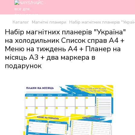
Каталог
Магнітні планери
Набір магнітних планерів "Укра
Набір магнітних планерів "Україна"
на холодильник Список справ А4 +
Меню на тиждень А4 + Планер на
місяць А3 + два маркера в
подарунок