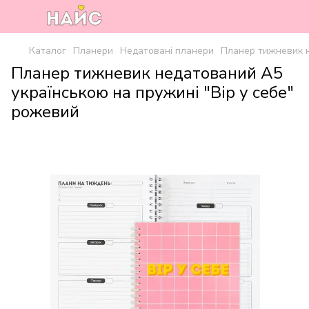
Каталог
Планери
Недатовані планери
Планер тижневик н
Планер тижневик недатований А5
українською на пружині "Вір у себе"
рожевий