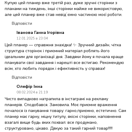
Купую цей планер вже третій раз, дуже зручні сторінки з
планами на тиждень, інші сторінки майже не використовую,
але цей планер вже став невідʼємно частиною моєї роботи.
Відповісти
Іванова Ганна Ігорівна
12.01.2025 в 23:04
Цей планер — справжня знахідка! ✨ Зручний дизайн, чітка
структура сторінок і приємний матеріал роблять його
ідеальним для організації дня. Завдяки йому я почала краще
планувати свої завдання і нарешті все встигаю. Рекомендую
всім, хто любить порядок і ефективність у справах!
Відповісти
Олефір Інна
08.02.2024 в 21:19
Чисто випадково натрапила в інстаграмі на рекламу
планерів. Сподобався. Замовила. Моє приємне враження
почалося із пакування товару: гарно,приємно, естетично. Сам
планер має гарну, міцну титулу, якісні сторінки, наповнення
взагалі вище будь яких похвал: все продумано,
структуровано, цікаво. Дякую за такий гарний товар!!!!!