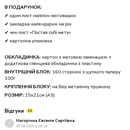
В ПОДАРУНОК:
✔ один лист наліпок-мотивашок
✔ закладка-календарик на рік
✔ чек-лист «Постав собі мету»
✔ картонна упаковка
ОБКЛАДИНКА:
картон з матовою ламінацією +
додаткова глянцева обкладинка з пластику
ВНУТРІШНІЙ БЛОК:
160 сторінок з цупкого паперу
100г
КРІПЛЕННЯ БЛОКУ:
на білу металічну пружину
РОЗМІР:
15х21см (А5)
Відгуки
12
Нагорічна Євгенія Сергіївна
05.09.2025 в 09:24