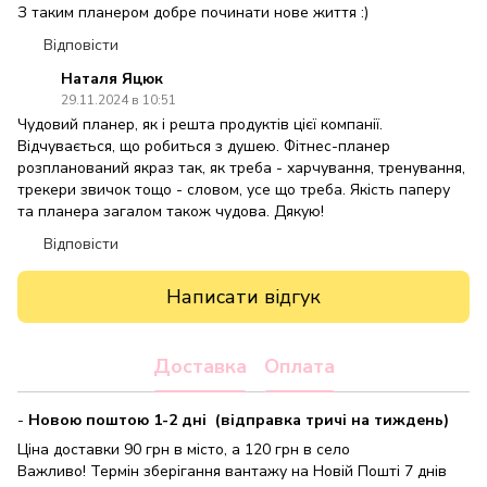
З таким планером добре починати нове життя :)
Відповісти
Наталя Яцюк
29.11.2024 в 10:51
Чудовий планер, як і решта продуктів цієї компанії.
Відчувається, що робиться з душею. Фітнес-планер
розпланований якраз так, як треба - харчування, тренування,
трекери звичок тощо - словом, усе що треба. Якість паперу
та планера загалом також чудова. Дякую!
Відповісти
Написати відгук
Доставка
Оплата
-
Новою поштою 1-2 дні (відправка тричі на тиждень)
Ціна доставки 90 грн в місто, а 120 грн в село
Важливо! Термін зберігання вантажу на Новій Пошті 7 днів