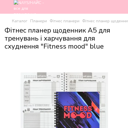
Каталог
Планери
Фітнес планери
Фітнес планер щоденник
Фітнес планер щоденник А5 для
тренувань і харчування для
схуднення "Fitness mood" blue