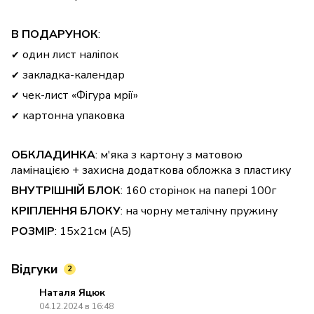
В ПОДАРУНОК
:
один лист наліпок
✔
закладка-календар
✔
чек-лист «Фігура мрії»
✔
картонна упаковка
✔
ОБКЛАДИНКА
: м'яка з картону з матовою
ламінацією + захисна додаткова обложка з пластику
ВНУТРІШНІЙ БЛОК
: 160 сторінок на папері 100г
КРІПЛЕННЯ БЛОКУ
: на чорну металічну пружину
РОЗМІР
: 15х21см (А5)
Відгуки
2
Наталя Яцюк
04.12.2024 в 16:48