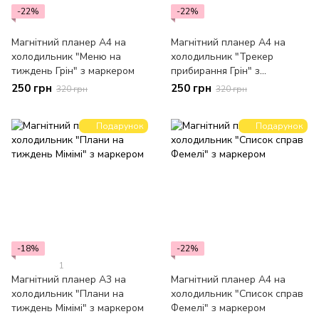
-22%
-22%
Магнітний планер А4 на
Магнітний планер А4 на
холодильник "Меню на
холодильник "Трекер
тиждень Грін" з маркером
прибирання Грін" з
маркером
250 грн
250 грн
320 грн
320 грн
Подарунок
Подарунок
-18%
-22%
1
Магнітний планер А3 на
Магнітний планер А4 на
холодильник "Плани на
холодильник "Список справ
тиждень Мімімі" з маркером
Фемелі" з маркером