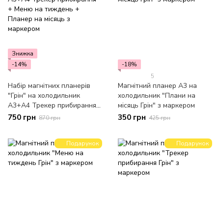
Знижка
-14%
-18%
5
Набір магнітних планерів
Магнітний планер А3 на
"Грін" на холодильник
холодильник "Плани на
А3+А4 Трекер прибирання
місяць Грін" з маркером
+ Меню на тиждень +
750 грн
350 грн
870 грн
425 грн
Планер на місяць з
маркером
Подарунок
Подарунок