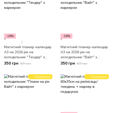
-18%
-18%
2
Магнітний планер-календар
Магнітний планер-календар
А3 на 2026 рік на
А3 на 2026 рік на
холодильник "Тендер" з
холодильник "Вайт" з
маркером
маркером
350 грн
350 грн
425 грн
425 грн
Подарунок
Подарунок