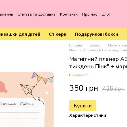
овлення
Оплата та доставка
Контакти
Про нас
Блог
вивашки для дітей
Стікери
Подарункові бокси
Головна
Каталог
Магнітні пл
Магнітний планер А3 на холодильник
Магнітний планер А3
тиждень Пінк" + мар
В наявності
350 грн
425 грн
Купити
Характеристики