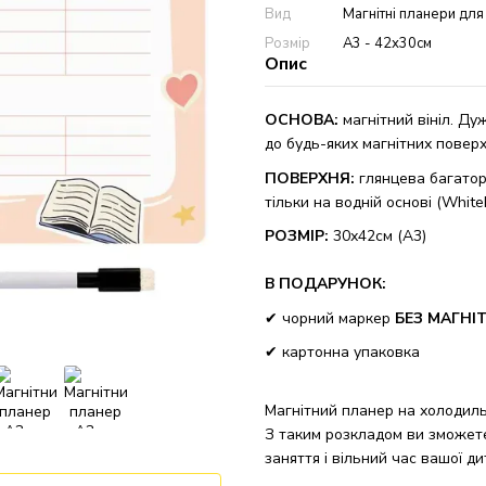
Вид
Магнітні планери для
Розмір
А3 - 42х30см
Опис
ОСНОВА
:
магнітний вініл. Д
уж
до будь-яких магнітних повер
ПОВЕРХНЯ
:
глянцева б
агато
тільки на водній основі (White
РОЗМІР:
30
х
42
см (А
3)
В ПОДАРУНОК:
✔
чорний маркер
БЕЗ МАГНІ
✔
картонна упаковка
Магнітний планер на холодиль
З таким розкладом ви зможете
заняття і вільний час вашої ди