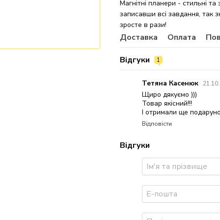
Магнітні планери
- стильні та
записавши всі завдання, так 
зросте в рази!
⠀
Доставка
Оплата
По
Відгуки
1
Тетяна Касенюк
21.10
Щиро дякуємо )))
Товар якісний!!!
І отримали ще подаруно
Відповісти
Відгуки