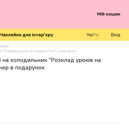
Мій кошик
Наклейки для інтер'єру
Вхід
Укр
Рус
анери
 "Розклад уроків на тиждень Пінк" з маркером
 на холодильник "Розклад уроків на
кер в подарунок