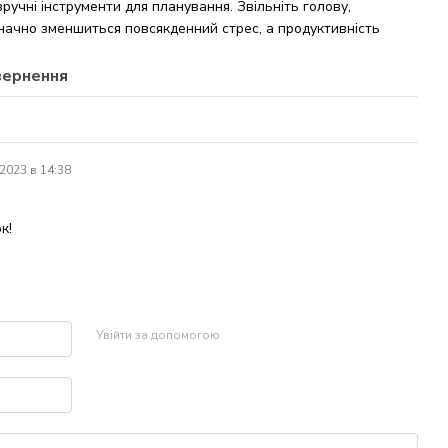
 зручні інструменти для планування. Звільніть голову,
значно зменшиться повсякденний стрес, а продуктивність
вернення
.2023 в 14:38
к!
Увійти за допомогою