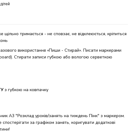
 дітей
е щільно тримається - не сповзає, не відклеюється, кріпиться
хонь
разового використання «Пиши - Стирай». Писати маркерами
board).
Стирати
записи
губкою або вологою серветкою
ТУ
з губкою на ковпачку
ник А3 "Розклад уроків/занять на тиждень Пінк" з маркером.
 спостерігати за графіком занять, коригувати додаткові
тини!