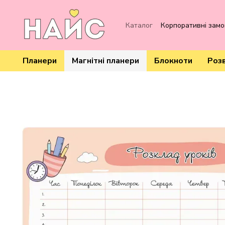
Перейти до основного контенту
Каталог
Корпоративні зам
Планери
Магнітні планери
Блокноти
Роз