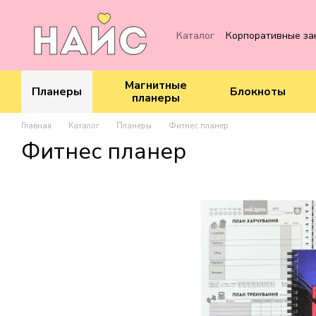
Перейти к основному контенту
Каталог
Корпоративные за
Магнитные
Планеры
Блокноты
планеры
Главная
Каталог
Планеры
Фитнес планер
Фитнес планер