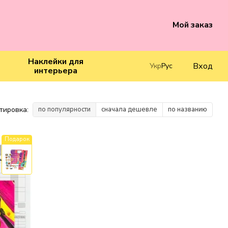
Мой заказ
Наклейки для
Вход
Укр
Рус
интерьера
тировка:
по популярности
сначала дешевле
по названию
Подарок